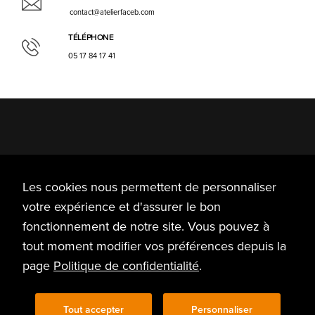
contact@atelierfaceb.com
TÉLÉPHONE
05 17 84 17 41
Plan du site
Les cookies nous permettent de personnaliser
Accueil
Notre savoir-faire
Nos projets
Qui sommes-nous ?
votre expérience et d'assurer le bon
Contact
fonctionnement de notre site. Vous pouvez à
tout moment modifier vos préférences depuis la
page
Politique de confidentialité
.
Mentions légales
Politique de confidentialité
Tout accepter
Personnaliser